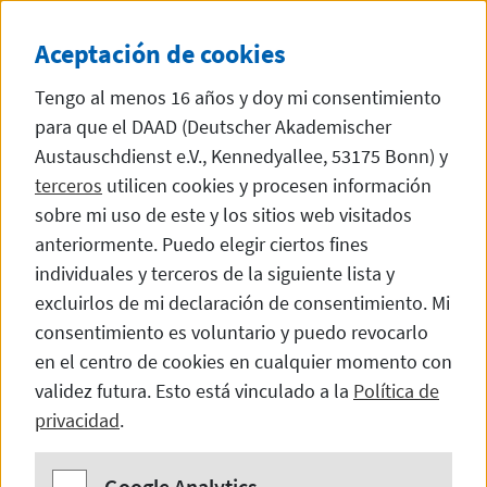
Directamente al contenido
DE
ES
DIESE SEITE STEHT
Aceptación de
cookies
Tengo al menos 16 años y doy mi consentimiento
para que el DAAD (Deutscher Akademischer
Austauschdienst e.V., Kennedyallee, 53175 Bonn) y
es responsable de
terceros
utilicen cookies y procesen información
Colombia,
Ecuador,
Perú
y
Venezuela
sobre mi uso de este y los sitios web visitados
anteriormente. Puedo elegir ciertos fines
individuales y terceros de la siguiente lista y
Noticias
excluirlos de mi declaración de consentimiento. Mi
consentimiento es voluntario y puedo revocarlo
en el centro de cookies en cualquier momento con
validez futura. Esto está vinculado a la
Política de
Oportunidad del DAAD para
privacidad
.
exbecari@s de Colombia:
Google Analytics
Google Analytics