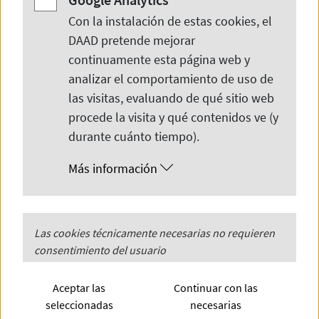
Cursos de alemán totalmente
Con la instalación de estas cookies, el
financiados
DAAD pretende mejorar
continuamente esta página web y
analizar el comportamiento de uso de
A través del programa Auffrischung der
las visitas, evaluando de qué sitio web
procede la visita y qué contenidos ve (y
Deutschkenntnisse für DAAD-Alumni
durante cuánto tiempo).
Colombia 2023, el DAAD ofrece a los
Más información
exbecarios colombianos que estén
viviendo en Colombia, Ecuador, Perú o
Venezuela, la posibilidad de refrescar o
PHP
Las cookies técnicamente necesarias no requieren
Session
profundizar los conocimientos de
consentimiento del usuario
alemán, mediante cursos totalmente
PHP
Session
(Técnicamente
Aceptar las
Continuar con las
necesario)
financiados por el DAAD.
seleccionadas
necesarias